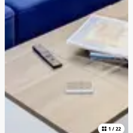
1
/
22