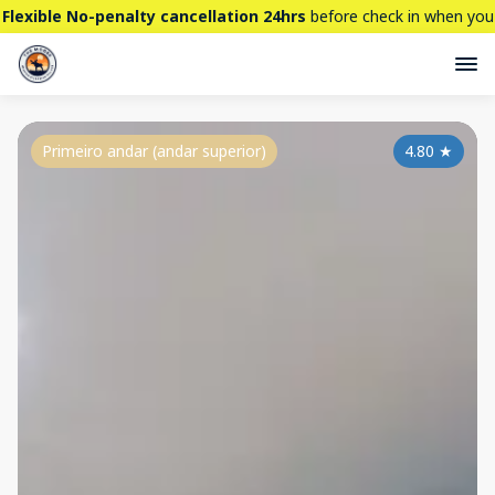
Flexible No-penalty cancellation 24hrs
before check in when you
book directly here. BTW,
CHECK OUT
our brand new property -
THE STALLION
Primeiro andar (andar superior)
4.80
★