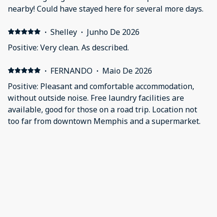
nearby! Could have stayed here for several more days.
·
Shelley
·
Junho De 2026
Positive: Very clean. As described.
·
FERNANDO
·
Maio De 2026
Positive: Pleasant and comfortable accommodation,
without outside noise. Free laundry facilities are
available, good for those on a road trip. Location not
too far from downtown Memphis and a supermarket.
·
Wendy
·
Maio De 2026
property, location, service all great Negative: Nothing
·
Su
·
Maio De 2026
Clean and comfortable place.