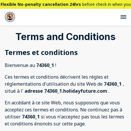
Flexible No-penalty cancellation 24hrs
before check in when you
book directly here. BTW,
CHECK OUT
our brand new property -
THE STALLION
Terms and Conditions
Termes et conditions
Bienvenue au
74360_1
!
Ces termes et conditions décrivent les règles et
réglementations d'utilisation du site Web de
74360_1
,
situé à l'
adresse 74360_1.holidayfuture.com
.
En accédant à ce site Web, nous supposons que vous
acceptez ces termes et conditions. Ne continuez pas à
utiliser
74360_1
si vous n'acceptez pas tous les termes
et conditions énoncés sur cette page.