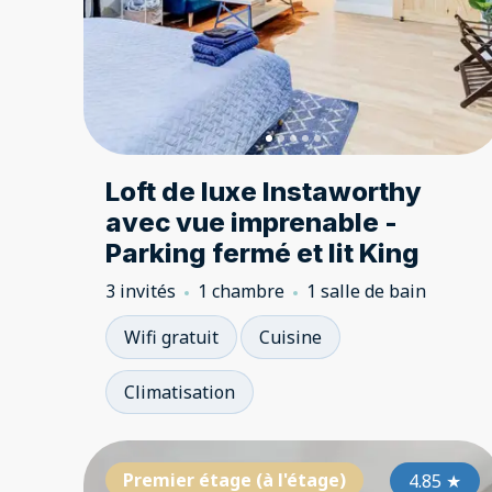
Loft de luxe Instaworthy
avec vue imprenable -
Parking fermé et lit King
3 invités
1 chambre
1 salle de bain
Wifi gratuit
Cuisine
Climatisation
Premier étage (à l'étage)
4.85
★