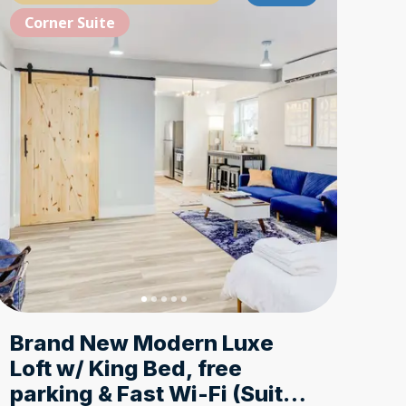
eme based
Corner Suite
Theme ba
Corn
Brand New Modern Luxe
Loft w/ King Bed, free
parking & Fast Wi-Fi (Suite