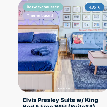
Rez-de-chaussée
4.85
★
Theme based
Elvis Presley Suite w/ King
Bed & Free WIFI (Suite#4)