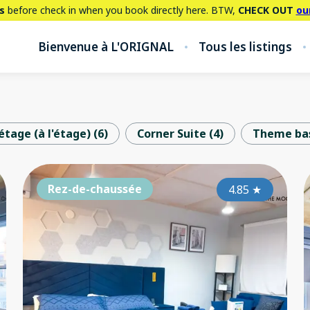
s
before check in when you book directly here. BTW,
CHECK OUT
ou
Bienvenue à L'ORIGNAL
Tous les listings
étage (à l'étage)
(
6
)
Corner Suite
(
4
)
Theme ba
Rez-de-chaussée
Rez-de-chaussée
Re
4.80
4.85
★
★
Corner Suite
Co