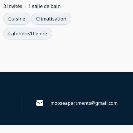
12)
3 invités
1 salle de bain
Cuisine
Climatisation
Cafetière/théière
mooseapartments@gmail.com