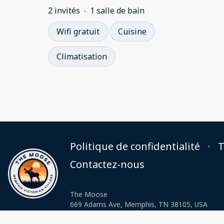
2 invités
1 salle de bain
Wifi gratuit
Cuisine
Climatisation
Politique de confidentialité
T
Contactez-nous
The Moose
669 Adams Ave, Memphis, TN 38105, USA