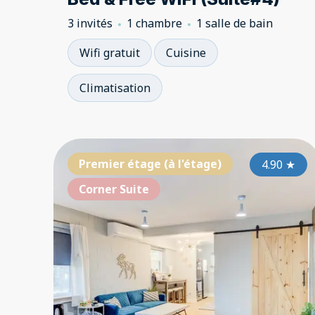
3 invités
1 chambre
1 salle de bain
Wifi gratuit
Cuisine
Climatisation
Premier étage (à l'étage)
4.90
★
Corner Suite