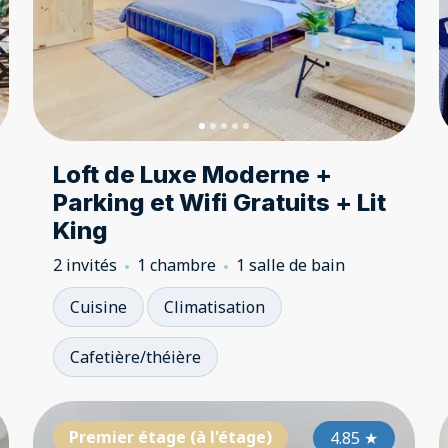
Loft de Luxe Moderne +
Parking et Wifi Gratuits + Lit
King
2 invités
1 chambre
1 salle de bain
Cuisine
Climatisation
Cafetière/théière
Premier étage (à l'étage)
Premier étage (à l'étage)
Pr
4.85
4.85
★
★