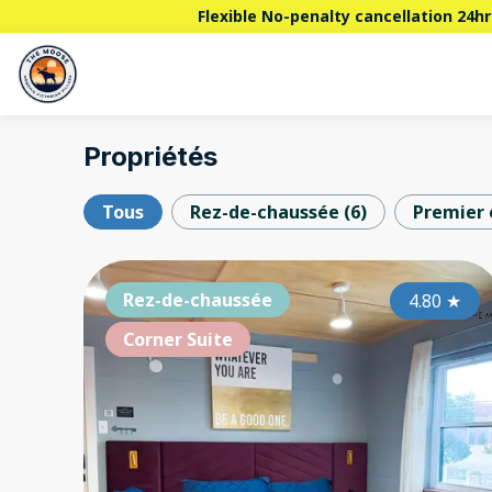
Flexible No-penalty cancellation 24hr
Propriétés
Tous
Rez-de-chaussée
(
6
)
Premier 
Rez-de-chaussée
4.80
★
Corner Suite