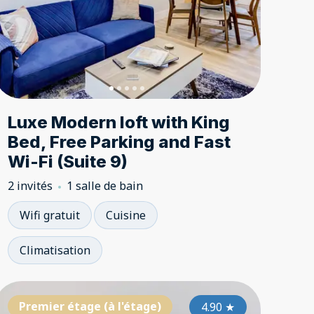
Luxe Modern loft with King
Bed, Free Parking and Fast
Wi-Fi (Suite 9)
2 invités
1 salle de bain
Wifi gratuit
Cuisine
Climatisation
emier étage (à l'étage)
Premier étage (à l'étage)
Premier étage (à l'étage)
Premier ét
Premier
Prem
4.85
4.85
★
4.90
★
★