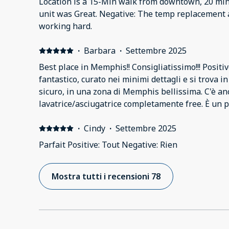
Location is a 15-Min walk from downtown, 20 min
unit was Great. Negative: The temp replacement 
working hard.
·
Barbara
·
Settembre 2025
Best place in Memphis!! Consigliatissimo!!! Positi
fantastico, curato nei minimi dettagli e si trova i
sicuro, in una zona di Memphis bellissima. C'è anch
lavatrice/asciugatrice completamente free. È un p
differanza se si vuole soggiornare in città. Consig
tutto super!
·
Cindy
·
Settembre 2025
Parfait Positive: Tout Negative: Rien
Mostra tutti i recensioni 78