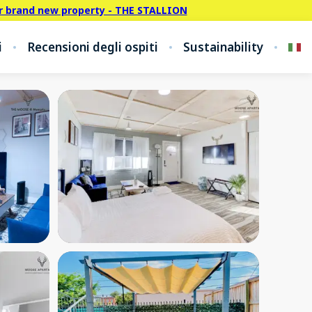
r brand new property - THE STALLION
i
Recensioni degli ospiti
Sustainability