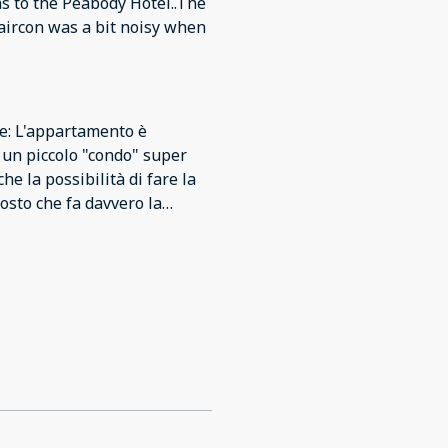
s to the Peabody Hotel..The
aircon was a bit noisy when
ve: L'appartamento è
n un piccolo "condo" super
e la possibilità di fare la
osto che fa davvero la
liatissima Negative: Nulla,