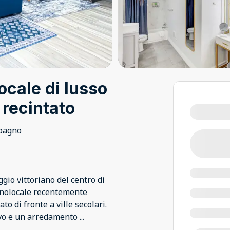
cale di lusso
recintato
bagno
ggio vittoriano del centro di
onolocale recentemente
 di fronte a ville secolari.
tivo e un arredamento
...