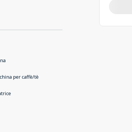
ina
hina per caffè/tè
trice