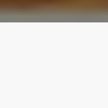
Le nostre migliori
proprietà
Piano terra
Corner Suite
4.80
★