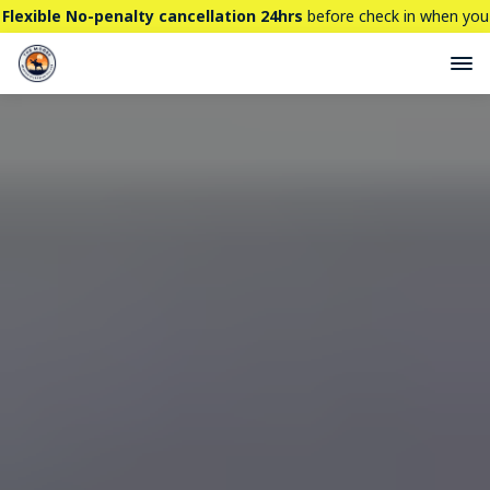
Flexible No-penalty cancellation 24hrs
before check in when you
book directly here. BTW,
CHECK OUT
our brand new property -
THE STALLION