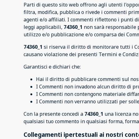
Parti di questo sito web offrono agli utenti l'op
filtra, modifica, pubblica o rivede i commenti prim
agenti e/o affiliati. I commenti riflettono i punti 
leggi applicabili,
74360_1
non sarà responsabile p
utilizzo e/o pubblicazione e/o comparsa dei Comm
74360_1
si riserva il diritto di monitorare tutti
causano violazione dei presenti Termini e Condizi
Garantisci e dichiari che:
Hai il diritto di pubblicare commenti sul nost
I Commenti non invadono alcun diritto di prop
I Commenti non contengono materiale diffamat
I Commenti non verranno utilizzati per sollec
Con la presente concedi a
74360_1
una licenza non
qualsiasi tuo commento in qualsiasi forma, forma
Collegamenti ipertestuali ai nostri con