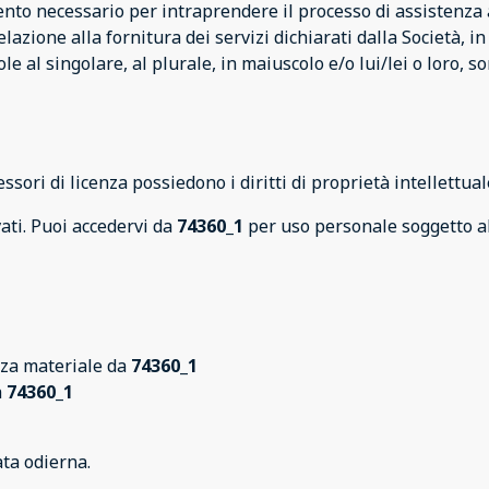
mento necessario per intraprendere il processo di assistenza
elazione alla fornitura dei servizi dichiarati dalla Società, 
le al singolare, al plurale, in maiuscolo e/o lui/lei o loro, s
essori di licenza possiedono i diritti di proprietà intellettua
rvati. Puoi accedervi da
74360_1
per uso personale soggetto all
nza materiale da
74360_1
a
74360_1
ata odierna.