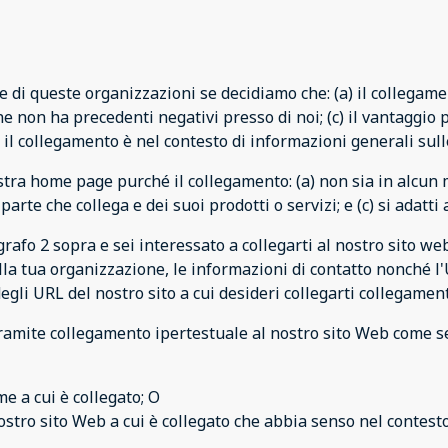
 di queste organizzazioni se decidiamo che: (a) il collegamen
ne non ha precedenti negativi presso di noi; (c) il vantaggio 
) il collegamento è nel contesto di informazioni generali sull
stra home page purché il collegamento: (a) non sia in alcun
te che collega e dei suoi prodotti o servizi; e (c) si adatti a
rafo 2 sopra e sei interessato a collegarti al nostro sito w
la tua organizzazione, le informazioni di contatto nonché l'UR
degli URL del nostro sito a cui desideri collegarti collegamen
ramite collegamento ipertestuale al nostro sito Web come s
me a cui è collegato; O
ostro sito Web a cui è collegato che abbia senso nel contesto