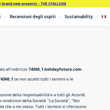
r brand new property - THE STALLION
i
Recensioni degli ospiti
Sustainability
ato all'indirizzo
74360_1.holidayfuture.com
.
74360_1
se non accetti tutti i termini e le
ione della responsabilità e a tutti gli Accordi:
 condizioni della Società. "La Società", "Noi
nte che a noi stessi. Tutti i termini si riferiscono