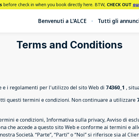
s
before check in when you book directly here. BTW,
CHECK OUT
ou
Benvenuti a L'ALCE
Tutti gli annunc
Terms and Conditions
 e i regolamenti per l'utilizzo del sito Web di
74360_1
, situ
i questi termini e condizioni. Non continuare a utilizzare
mini e condizioni, Informativa sulla privacy, Avviso di esclus
sona che accede a questo sito Web e conforme ai termini e alle
nostra Società. “Parte”, “Parti” o “Noi” si riferisce sia al Clie