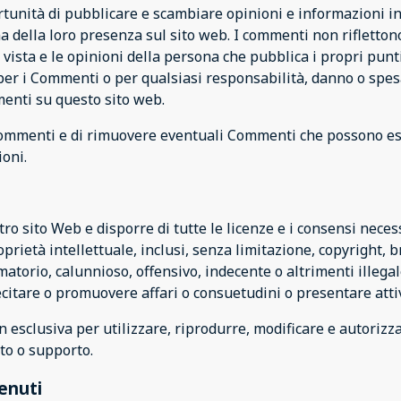
portunità di pubblicare e scambiare opinioni e informazioni i
a della loro presenza sul sito web. I commenti non riflettono 
di vista e le opinioni della persona che pubblica i propri punt
er i Commenti o per qualsiasi responsabilità, danno o spesa
enti su questo sito web.
 i Commenti e di rimuovere eventuali Commenti che possono es
oni.
ro sito Web e disporre di tutte le licenze e i consensi necess
rietà intellettuale, inclusi, senza limitazione, copyright, br
orio, calunnioso, offensivo, indecente o altrimenti illegale
itare o promuovere affari o consuetudini o presentare attivit
 esclusiva per utilizzare, riprodurre, modificare e autorizzar
to o supporto.
tenuti