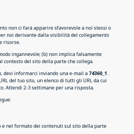
to non ci farà apparire sfavorevole a noi stessi o
per noi derivante dalla visibilità del collegamento
e risorse.
 modo ingannevole; (b) non implica falsamente
l contesto del sito della parte che collega.
eb, devi informarci inviando una e-mail a
74360_1
.
L del tuo sito, un elenco di tutti gli URL da cui
to. Attendi 2-3 settimane per una risposta.
egue:
 e nel formato dei contenuti sul sito della parte