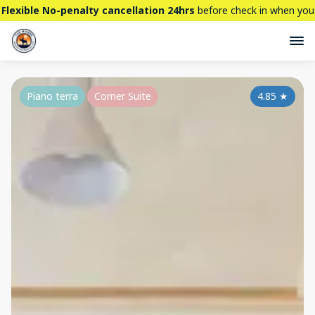
Flexible No-penalty cancellation 24hrs
before check in when you
book directly here. BTW,
CHECK OUT
our brand new property -
THE STALLION
Piano terra
Corner Suite
4.85
★