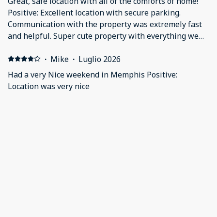
Great, safe location with all of the comforts of home!
Positive: Excellent location with secure parking.
Communication with the property was extremely fast
and helpful. Super cute property with everything we
could have wanted or needed during our stay!
·
Mike
·
Luglio 2026
Had a very Nice weekend in Memphis Positive:
Location was very nice
·
pamela
·
Giugno 2026
Positive: Very nice quaint location.
·
Erica
·
Giugno 2026
Positive: Awesome property
Mostra tutti i recensioni 108