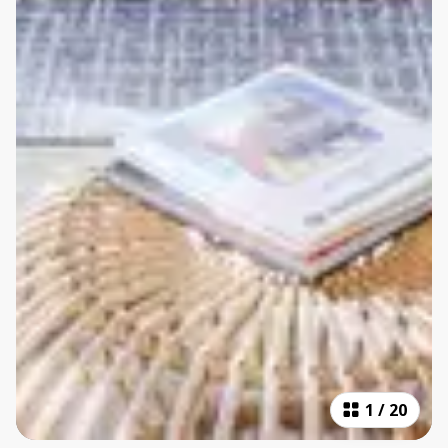
1
/
20