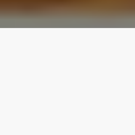
Nuestras mejores
propiedades
Planta baja
Corner Suite
4.80
★