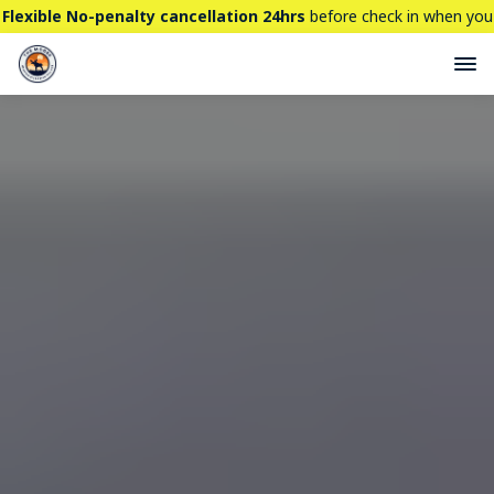
Flexible No-penalty cancellation 24hrs
before check in when you
book directly here. BTW,
CHECK OUT
our brand new property -
THE STALLION